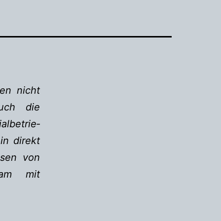
en nicht
auch die
be­trie­­
in direkt
esen von
nsam mit