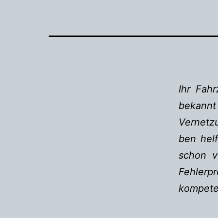
Ihr Fah
bekannt
Vernetzu
ben helf
schon v
Fehlerp
kompete